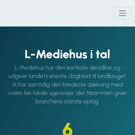
L-Mediehus i tal
L-Mediehus har den korteste deadline og
udgiver landets eneste dagblad til landbruget.
Vi har samtidig den bredeste dækning med
vores fire lokale ugeaviser, der tilsammen giver
branchens største oplag.
6