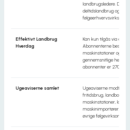
landbrugsledere. Dertil
deltidslandbrug og
følgeerhvervsvirksomhe
Effektivt Landbrug
Kan kun tilgås via abo
Hverdag
Abonnenterne består 
maskinstationer og føl
gennemsnitlige hektarst
abonnenter er 270 hekt
Ugeaviserne samlet
Ugeaviserne modtages a
fritidsbrug, landbofamil
maskinstationer, landbr
maskinimportører, rådg
øvrige følgevirksomhed