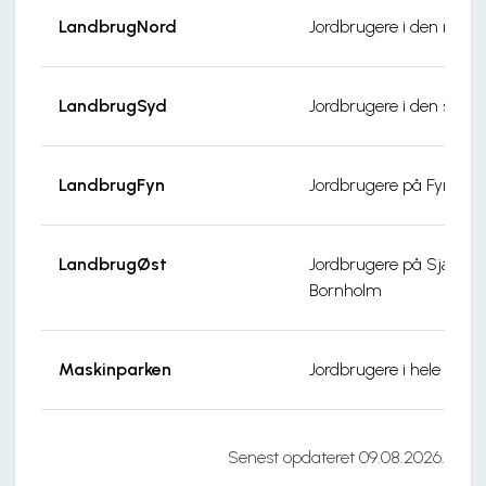
LandbrugNord
Jordbrugere i den nordli
LandbrugSyd
Jordbrugere i den sydlig
LandbrugFyn
Jordbrugere på Fyn og 
LandbrugØst
Jordbrugere på Sjælland
Bornholm
Maskinparken
Jordbrugere i hele lande
Senest opdateret 09.08.2026.