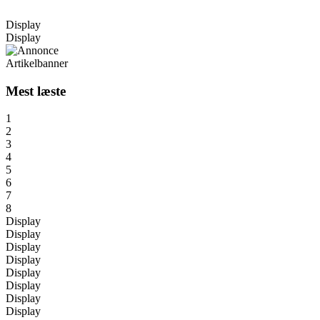
Display
Display
Artikelbanner
Mest læste
1
2
3
4
5
6
7
8
Display
Display
Display
Display
Display
Display
Display
Display