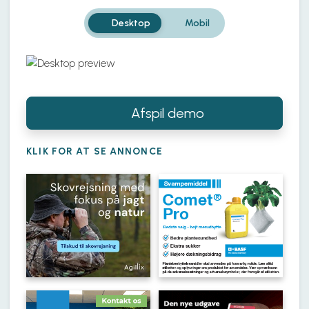
Desktop
Mobil
Scroll
for at
Afspil demo
se
mere
KLIK FOR AT SE ANNONCE