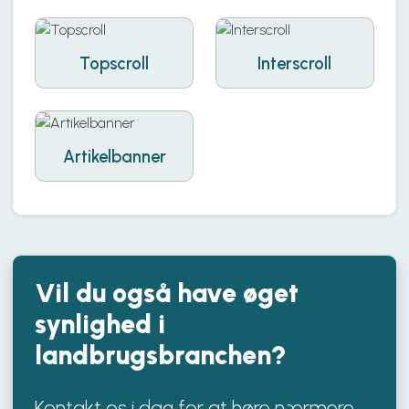
Topscroll
Interscroll
Artikelbanner
Vil du også have
øget
synlighed
i
landbrugsbranchen?
Kontakt os i dag for at høre nærmere